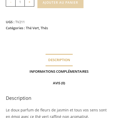
quantité
-
+
AJOUTER AU PANIER
de
Voyage
des
UGS :
TV211
sens
Catégories :
Thé Vert
,
Thés
DESCRIPTION
INFORMATIONS COMPLÉMENTAIRES
AVIS (0)
Description
Le doux parfum de fleurs de jasmin et tous vos sens sont
en émoi avec ce thé vert raffiné non aromatisé.