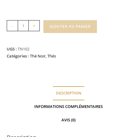
quantité
-
+
AJOUTER AU PANIER
de
English
Breakfast
UGS :
TN102
Catégories :
Thé Noir
,
Thés
DESCRIPTION
INFORMATIONS COMPLÉMENTAIRES
AVIS (0)