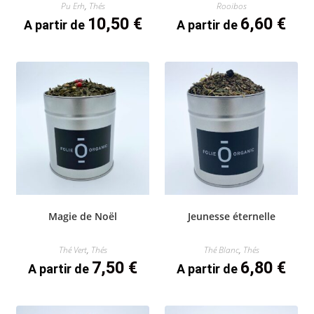
Pu Erh
,
Thés
Rooibos
10,50
€
6,60
€
A partir de
A partir de
Magie de Noël
Jeunesse éternelle
Thé Vert
,
Thés
Thé Blanc
,
Thés
7,50
€
6,80
€
A partir de
A partir de