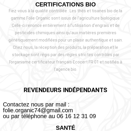
CERTIFICATIONS BIO
Fiez-vous à la qualité contrôlée : Les thés et tisanes bio de la
gamme Folie Organic sont issus de l’agriculture biologique.
Celle-ci renonce entièrement à l’utilisation d’engrais et de
pesticides chimiques ainsi qu’aux matières premières
génétiquement modifiées pour un plaisir authentique et sain.
Chez nous, la réception des produits, la préparation et le
stockage sont régis par des règles strictes contrôlés par
l’organisme certificateur français Ecocert FR 01 et notifiés à
l’agence bio.
REVENDEURS INDÉPENDANTS
Contactez nous par mail :
folie.organic74@gmail.com
ou par téléphone au 06 16 12 31 09
SANTÉ