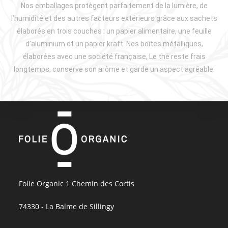
Nos emballages protègent parfaitement de la lumière, de
l’humidité et des autres facteurs extérieurs grâce aux sachets
élaborés en trois couches : un papier alimentaire, une feuille
d’aluminium et un papier kraft. Nos boîtes métalliques,
élaborées avec une société française, Le thé reste frais
longtemps, conserve son arôme et garde un aspect agréable.
Folie Organic 1 Chemin des Cortis
74330 - La Balme de Sillingy