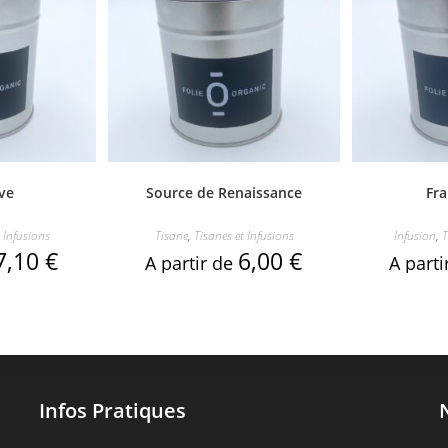
ive
Source de Renaissance
Fr
 Infusions
Tisane
,
Tisanes et Infusions
Infusion
,
T
7,10
€
6,00
€
A partir de
A part
Infos Pratiques