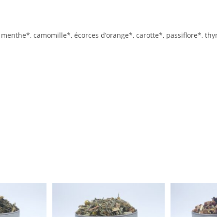
menthe*, camomille*, écorces d’orange*, carotte*, passiflore*, thy