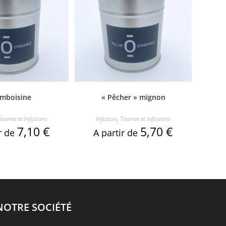
amboisine
« Pêcher » mignon
isanes et Infusions
Infusion
,
Tisanes et Infusions
7,10
€
5,70
€
ir de
A partir de
NOTRE SOCIÉTÉ