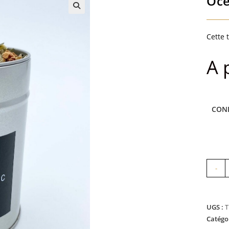
Océ
Cette 
A 
CON
quanti
-
de
Océan
de
UGS :
T
séréni
Catégo