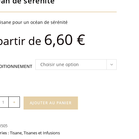
an de sérénité
tisane pour un océan de sérénité
6,60
€
partir de
Choisir une option
DITIONNEMENT
té
+
AJOUTER AU PANIER
I505
té
ries :
Tisane
,
Tisanes et Infusions