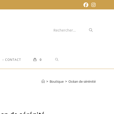
Envoyer
Rechercher…
la
recherche
TOGGLE
– CONTACT
0
WEBSITE
>
Boutique
>
Océan de sérénité
SEARCH