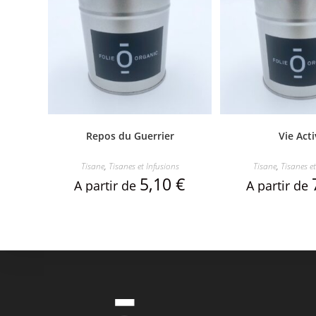
Repos du Guerrier
Vie Act
Tisane
,
Tisanes et Infusions
Tisane
,
Tisanes et
5,10
€
A partir de
A partir de