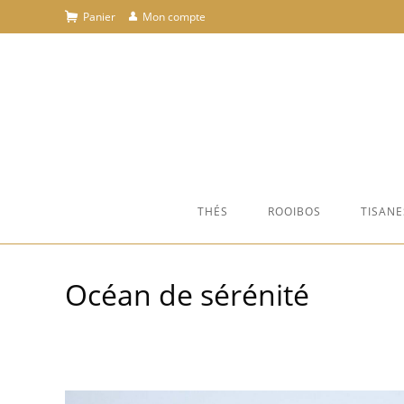
Skip
Panier
Mon compte
to
content
THÉS
ROOIBOS
TISANE
Océan de sérénité