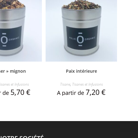
her » mignon
Paix intérieure
isanes et Infusions
Tisane
,
Tisanes et Infusions
5,70
€
7,20
€
ir de
A partir de