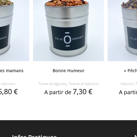
unes mamans
Bonne Humeur
« Pêc
 Infusions
Tisane de légumes
,
Tisanes et Infusions
Infusion
,
T
5,80
€
7,30
€
A partir de
A part