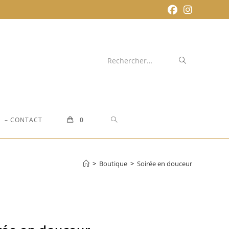
Envoyer
Rechercher…
la
recherche
TOGGLE
– CONTACT
0
WEBSITE
>
Boutique
>
Soirée en douceur
SEARCH