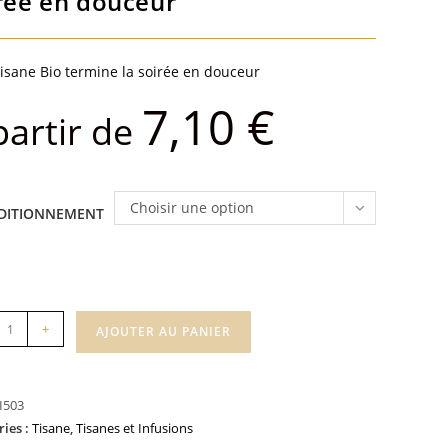
rée en douceur
tisane Bio termine la soirée en douceur
7,10
€
partir de
Choisir une option
DITIONNEMENT
té
+
AJOUTER AU PANIER
I503
ur
ries :
Tisane
,
Tisanes et Infusions