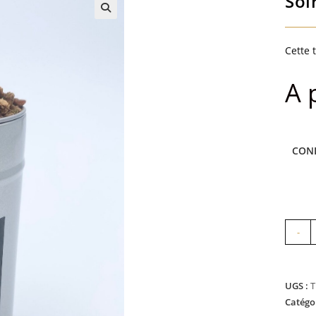
Soi
Cette 
A 
CON
quanti
-
de
Soirée
en
UGS :
T
douce
Catégo