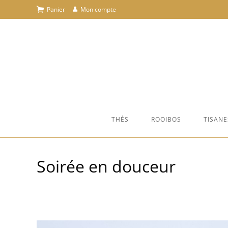
Skip
Panier
Mon compte
to
content
THÉS
ROOIBOS
TISANE
Soirée en douceur