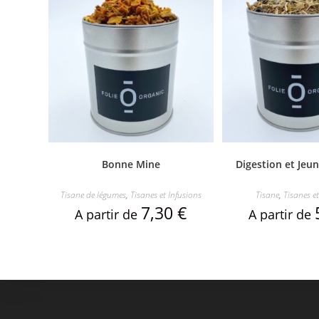
Bonne Mine
Digestion et Je
Tisane de légumes
,
Tisanes et Infusions
Tisane
,
Tisanes et
7,30
€
A partir de
A partir de