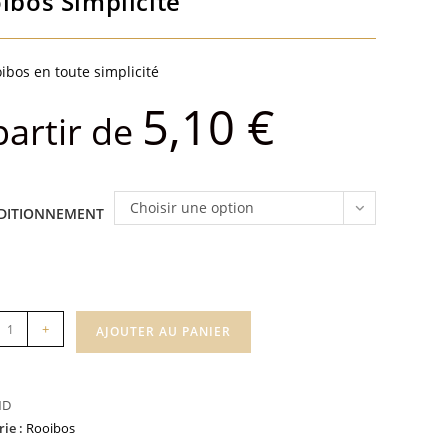
ibos Simplicité
ibos en toute simplicité
5,10
€
partir de
Choisir une option
DITIONNEMENT
té
+
AJOUTER AU PANIER
os
cité
ND
rie :
Rooibos