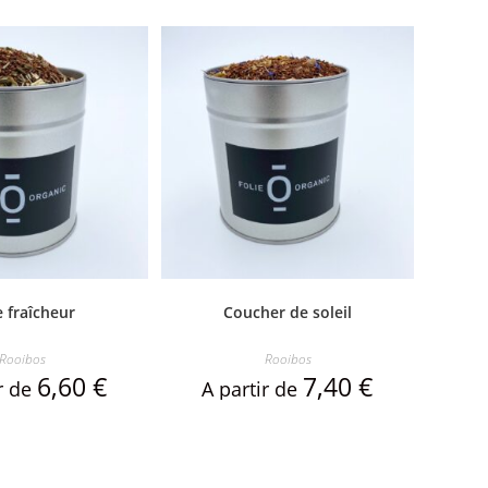
 fraîcheur
Coucher de soleil
Rooibos
Rooibos
6,60
€
7,40
€
ir de
A partir de