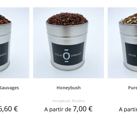
 Sauvages
Honeybush
Pure
s
Honeybush
,
Rooibos
6,60
€
7,00
€
A partir de
A part