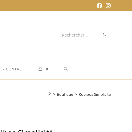
Envoyer
Rechercher…
la
recherche
TOGGLE
– CONTACT
0
WEBSITE
>
Boutique
>
Rooibos Simplicité
SEARCH