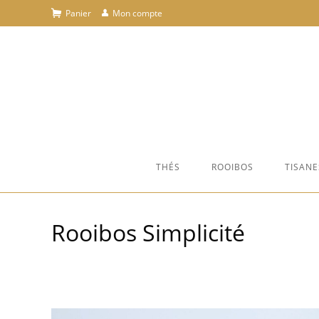
Skip
Panier
Mon compte
to
content
THÉS
ROOIBOS
TISANE
Rooibos Simplicité