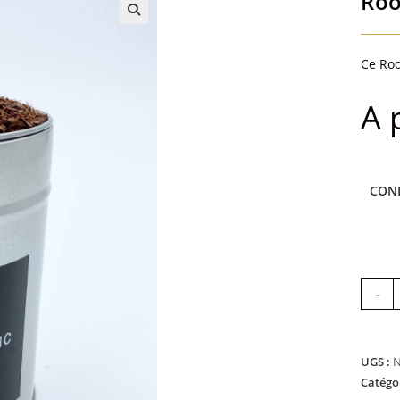
Roo
Ce Roo
A 
CON
quanti
-
de
Rooib
Simpli
UGS :
Catégo