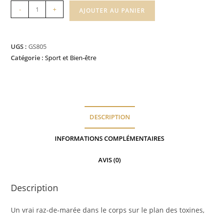
quantité
-
+
AJOUTER AU PANIER
de
DETOX
UGS :
GS805
Catégorie :
Sport et Bien-être
DESCRIPTION
INFORMATIONS COMPLÉMENTAIRES
AVIS (0)
Description
Un vrai raz-de-marée dans le corps sur le plan des toxines,