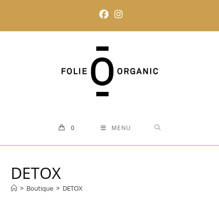
Skip
to
content
0
MENU
DETOX
>
Boutique
>
DETOX