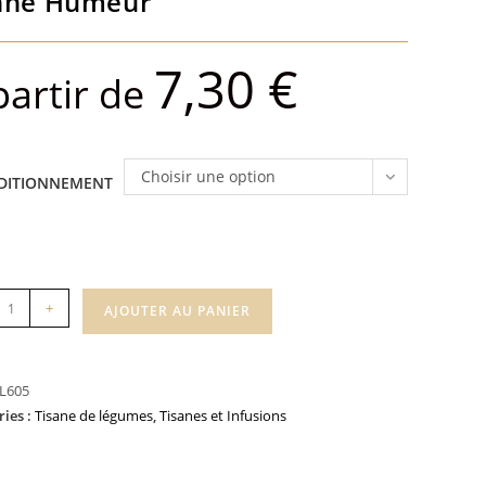
nne Humeur
7,30
€
partir de
Choisir une option
DITIONNEMENT
té
+
AJOUTER AU PANIER
ur
L605
ries :
Tisane de légumes
,
Tisanes et Infusions