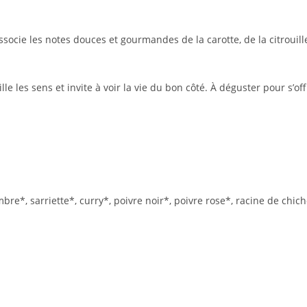
associe les notes douces et gourmandes de la carotte, de la citrouil
le les sens et invite à voir la vie du bon côté. À déguster pour s’of
mbre*, sarriette*, curry*, poivre noir*, poivre rose*, racine de chic