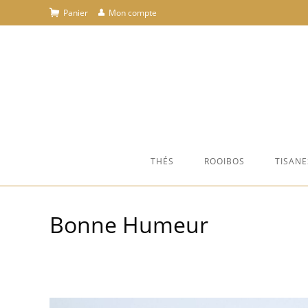
Skip
Panier
Mon compte
to
content
THÉS
ROOIBOS
TISANE
Bonne Humeur