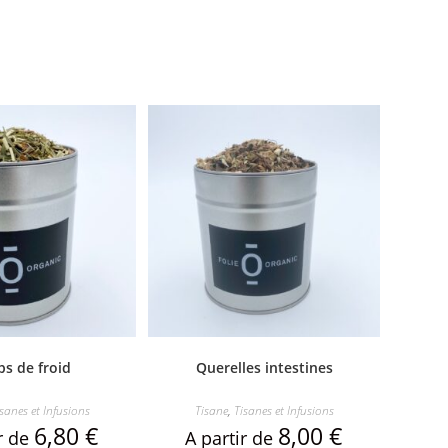
s de froid
Querelles intestines
sanes et Infusions
Tisane
,
Tisanes et Infusions
6,80
€
8,00
€
ir de
A partir de