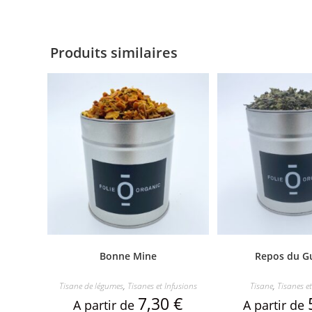
Produits similaires
Bonne Mine
Repos du Gu
Tisane de légumes
,
Tisanes et Infusions
Tisane
,
Tisanes et
7,30
€
A partir de
A partir de