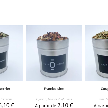
errier
Framboisine
Coup
 Infusions
Infusion
,
Tisanes et Infusions
Tisane
,
Ti
5,10
€
7,10
€
A partir de
A part