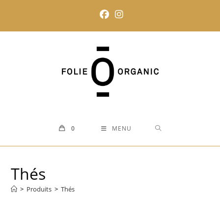
Skip
to
content
0
MENU
Thés
>
Produits
>
Thés