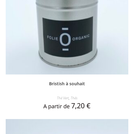
Bristish à souhait
Thé Vert
,
Thés
7,20
€
A partir de